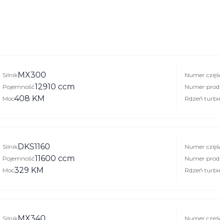
MX300
Silnik
Numer częś
12910 ccm
Pojemność
Numer prod
408 KM
Moc
Rdzeń turbi
DKS1160
Silnik
Numer częś
11600 ccm
Pojemność
Numer prod
329 KM
Moc
Rdzeń turbi
MX340
Silnik
Numer częś