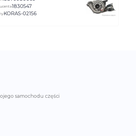
1830547
ucenta
KORAS-02156
ny
wojego samochodu części