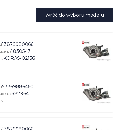
Wróć do wyboru modelu
13879980066
ci
1830547
ucenta
KORAS-02156
ny
53369886460
ci
387964
ucenta
-
ny
13879980066
ci