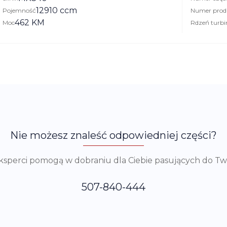
12910 ccm
Pojemność
Numer prod
462 KM
Moc
Rdzeń turbi
Nie możesz znaleść odpowiedniej części?
eksperci pomogą w dobraniu dla Ciebie pasujących do T
507-840-444