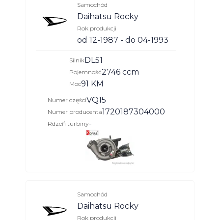
Samochód
Daihatsu Rocky
Rok produkcji
od 12-1987 - do 04-1993
DL51
Silnik
2746 ccm
Pojemność
91 KM
Moc
VQ15
Numer części
1720187304000
Numer producenta
-
Rdzeń turbiny
Samochód
Daihatsu Rocky
Rok produkcji