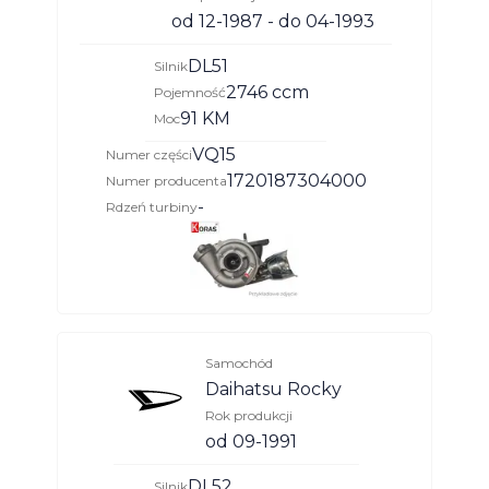
od 12-1987 - do 04-1993
DL51
Silnik
2746 ccm
Pojemność
91 KM
Moc
VQ15
Numer części
1720187304000
Numer producenta
-
Rdzeń turbiny
Samochód
Daihatsu Rocky
Rok produkcji
od 09-1991
DL52
Silnik