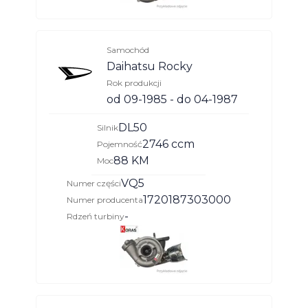
Samochód
Daihatsu Rocky
Rok produkcji
od 09-1985 - do 04-1987
DL50
Silnik
2746 ccm
Pojemność
88 KM
Moc
VQ5
Numer części
1720187303000
Numer producenta
-
Rdzeń turbiny