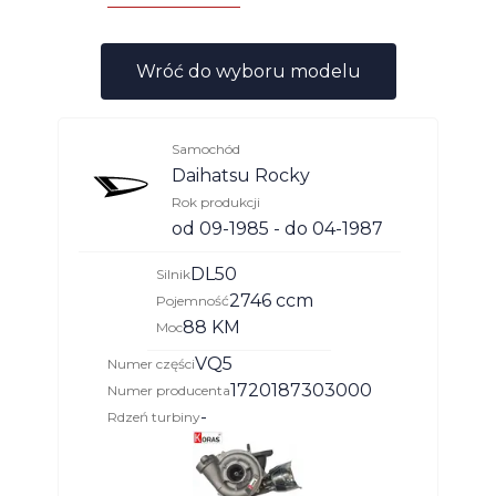
Wróć do wyboru modelu
Samochód
Daihatsu Rocky
Rok produkcji
od 09-1985 - do 04-1987
DL50
Silnik
2746 ccm
Pojemność
88 KM
Moc
VQ5
Numer części
1720187303000
Numer producenta
-
Rdzeń turbiny