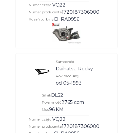
VQ22
Numer części
1720187306000
Numer producenta
CHRA0956
Rdzeń turbiny
Samochód
Daihatsu Rocky
Rok produkcji
od 05-1993
DL52
Silnik
2765 ccm
Pojemność
96 KM
Moc
VQ22
Numer części
1720187306000
Numer producenta