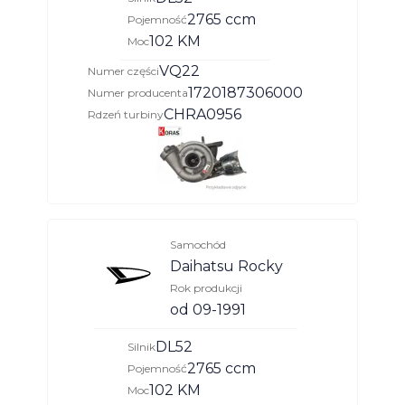
2765 ccm
Pojemność
102 KM
Moc
VQ22
Numer części
1720187306000
Numer producenta
CHRA0956
Rdzeń turbiny
Samochód
Daihatsu Rocky
Rok produkcji
od 09-1991
DL52
Silnik
2765 ccm
Pojemność
102 KM
Moc