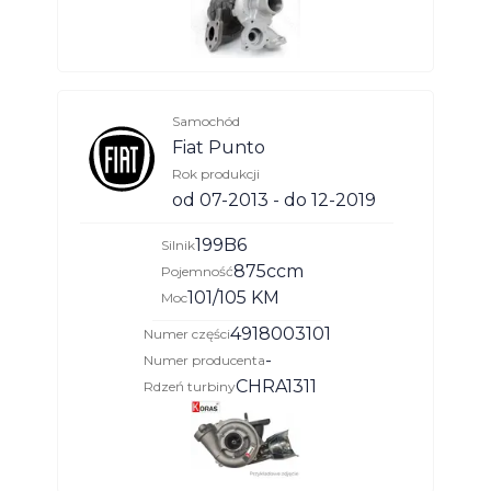
Samochód
Fiat Punto
Rok produkcji
od 07-2013 - do 12-2019
199B6
Silnik
875ccm
Pojemność
101/105 KM
Moc
4918003101
Numer części
-
Numer producenta
CHRA1311
Rdzeń turbiny