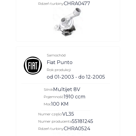
CHRA0477
Rdzeń turbiny
Samochód
Fiat Punto
Rok produkcji
od 01-2003 - do 12-2005
Multijet 8V
Silnik
1910 ccm
Pojemność
100 KM
Moc
VL35
Numer części
55181245
Numer producenta
CHRA0524
Rdzeń turbiny