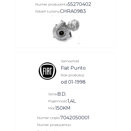
55270402
Numer producenta
CHRA0983
Rdzeń turbiny
Samochód
Fiat Punto
Rok produkcji
od 01-1998
B.D.
Silnik
1,4L
Pojemność
150KM
Moc
7042050001
Numer części
-
Numer producenta