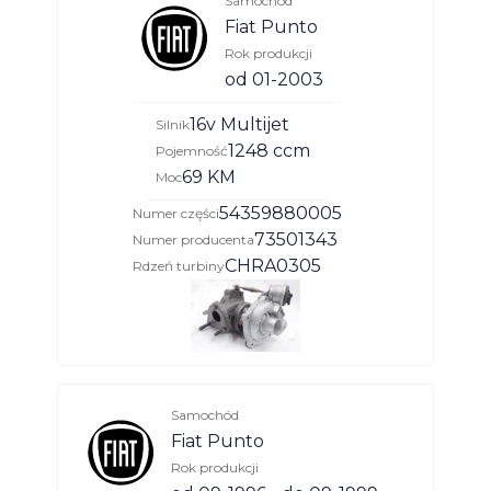
Samochód
Fiat Punto
Rok produkcji
od 01-2003
16v Multijet
Silnik
1248 ccm
Pojemność
69 KM
Moc
54359880005
Numer części
73501343
Numer producenta
CHRA0305
Rdzeń turbiny
Samochód
Fiat Punto
Rok produkcji