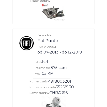
-
Rdzeń turbiny
Samochód
Fiat Punto
Rok produkcji
od 07-2013 - do 12-2019
b.d.
Silnik
875 ccm
Pojemność
105 KM
Moc
4918003201
Numer części
55258130
Numer producenta
CHRA1616
Rdzeń turbiny