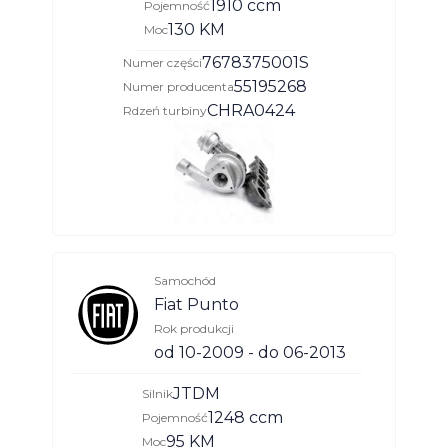
1910 ccm
Pojemność
130 KM
Moc
7678375001S
Numer części
55195268
Numer producenta
CHRA0424
Rdzeń turbiny
Samochód
Fiat Punto
Rok produkcji
od 10-2009 - do 06-2013
JTDM
Silnik
1248 ccm
Pojemność
95 KM
Moc