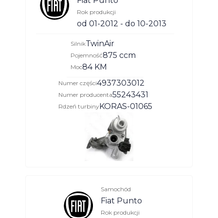
Fiat Punto
Rok produkcji
od 01-2012 - do 10-2013
TwinAir
Silnik
875 ccm
Pojemność
84 KM
Moc
4937303012
Numer części
55243431
Numer producenta
KORAS-01065
Rdzeń turbiny
Samochód
Fiat Punto
Rok produkcji