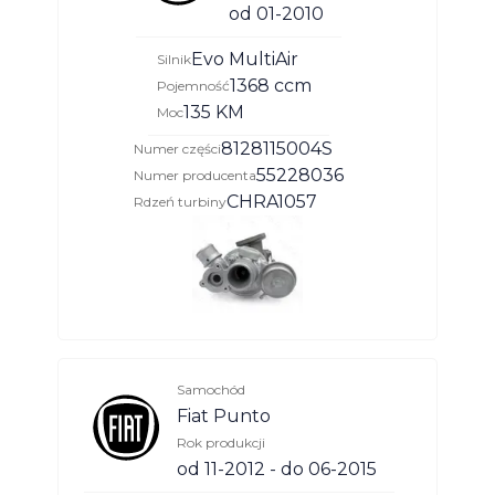
od 01-2010
Evo MultiAir
Silnik
1368 ccm
Pojemność
135 KM
Moc
8128115004S
Numer części
55228036
Numer producenta
CHRA1057
Rdzeń turbiny
Samochód
Fiat Punto
Rok produkcji
od 11-2012 - do 06-2015