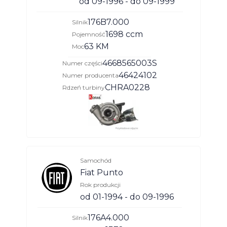
od 09-1996 - do 09-1999
176B7.000
Silnik
1698 ccm
Pojemność
63 KM
Moc
4668565003S
Numer części
46424102
Numer producenta
CHRA0228
Rdzeń turbiny
Samochód
Fiat Punto
Rok produkcji
od 01-1994 - do 09-1996
176A4.000
Silnik