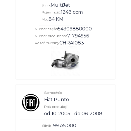
MultiJet
Silnik
1248 ccm
Pojemność
84 KM
Moc
54309880000
Numer części
71794956
Numer producenta
CHRA1083
Rdzeń turbiny
Samochód
Fiat Punto
Rok produkcji
od 10-2005 - do 08-2008
199 A5.000
Silnik