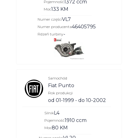
1372 ccm
Pojemność
133 KM
Moc
VL7
Numer części
46405795
Numer producenta
-
Rdzeń turbiny
Samochód
Fiat Punto
Rok produkcji
od 01-1999 - do 10-2002
L4
Silnik
1910 ccm
Pojemność
80 KM
Moc
VL20
Numer części