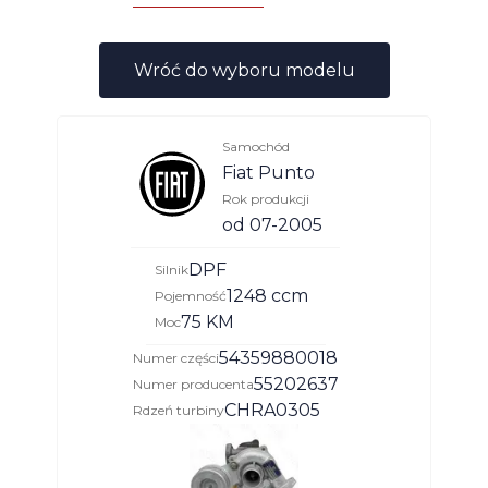
Wróć do wyboru modelu
Samochód
Fiat Punto
Rok produkcji
od 07-2005
DPF
Silnik
1248 ccm
Pojemność
75 KM
Moc
54359880018
Numer części
55202637
Numer producenta
CHRA0305
Rdzeń turbiny