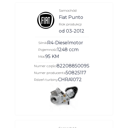
Samochód
Fiat Punto
Rok produkcji
od 03-2012
R4-Dieselmotor
Silnik
1248 ccm
Pojemność
95 KM
Moc
8220885009S
Numer części
50825117
Numer producenta
CHRA1072
Rdzeń turbiny