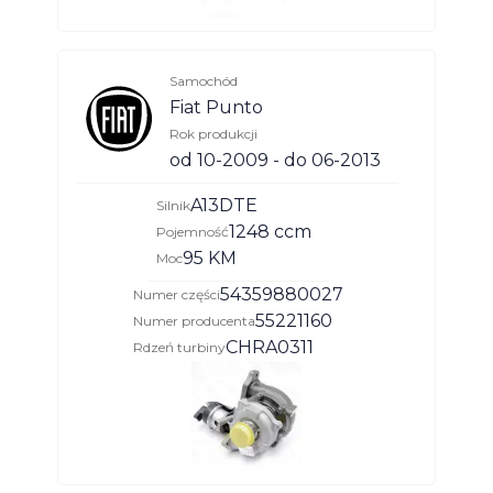
Samochód
Fiat Punto
Rok produkcji
od 10-2009 - do 06-2013
A13DTE
Silnik
1248 ccm
Pojemność
95 KM
Moc
54359880027
Numer części
55221160
Numer producenta
CHRA0311
Rdzeń turbiny