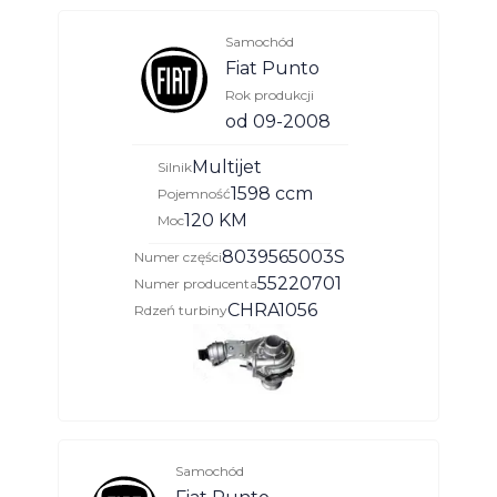
Samochód
Fiat Punto
Rok produkcji
od 09-2008
Multijet
Silnik
1598 ccm
Pojemność
120 KM
Moc
8039565003S
Numer części
55220701
Numer producenta
CHRA1056
Rdzeń turbiny
Samochód