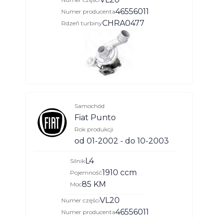
46556011
Numer producenta
CHRA0477
Rdzeń turbiny
Samochód
Fiat Punto
Rok produkcji
od 01-2002 - do 10-2003
L4
Silnik
1910 ccm
Pojemność
85 KM
Moc
VL20
Numer części
46556011
Numer producenta