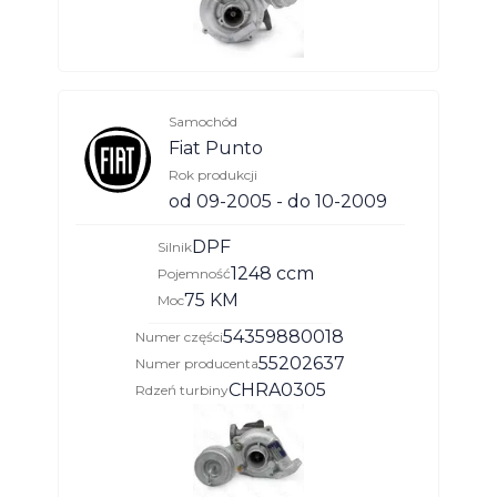
Samochód
Fiat Punto
Rok produkcji
od 09-2005 - do 10-2009
DPF
Silnik
1248 ccm
Pojemność
75 KM
Moc
54359880018
Numer części
55202637
Numer producenta
CHRA0305
Rdzeń turbiny