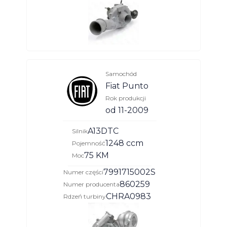
Samochód
Fiat Punto
Rok produkcji
od 11-2009
A13DTC
Silnik
1248 ccm
Pojemność
75 KM
Moc
7991715002S
Numer części
860259
Numer producenta
CHRA0983
Rdzeń turbiny