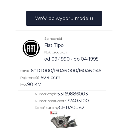
Wróć do wyboru modelu
Samochód
Fiat Tipo
Rok produkcji
od 09-1990 - do 04-1995
160D1.000/160A6.000/160A6.046
Silnik
1929 ccm
Pojemność
90 KM
Moc
53169886003
Numer części
77403100
Numer producenta
CHRA0082
Rdzeń turbiny