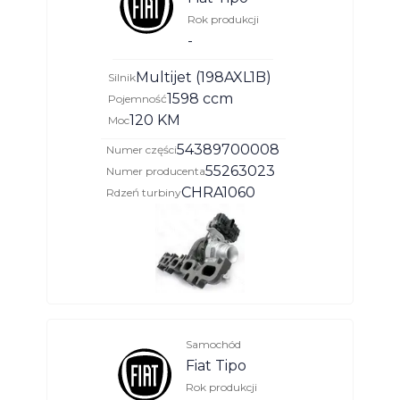
Rok produkcji
-
Multijet (198AXL1B)
Silnik
1598 ccm
Pojemność
120 KM
Moc
54389700008
Numer części
55263023
Numer producenta
CHRA1060
Rdzeń turbiny
Samochód
Fiat Tipo
Rok produkcji