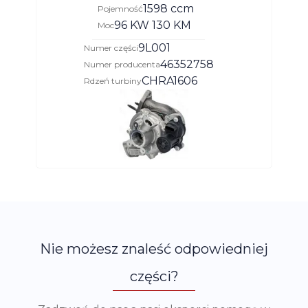
1598 ccm
Pojemność
96 KW 130 KM
Moc
9L001
Numer części
46352758
Numer producenta
CHRA1606
Rdzeń turbiny
Nie możesz znaleść odpowiedniej
części?