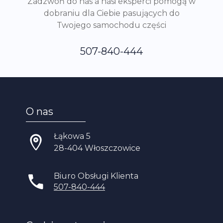
Zadzwoń do nas a nasi eksperci pomogą w
dobraniu dla Ciebie pasujących do
Twojego samochodu części
507-840-444
O nas
Łąkowa 5
28-404 Włoszczowice
Biuro Obsługi Klienta
507-840-444