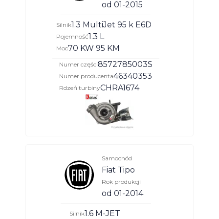
od 01-2015
1.3 MultiJet 95 k E6D
Silnik
1.3 L
Pojemność
70 KW 95 KM
Moc
8572785003S
Numer części
46340353
Numer producenta
CHRA1674
Rdzeń turbiny
Samochód
Fiat Tipo
Rok produkcji
od 01-2014
1.6 M-JET
Silnik