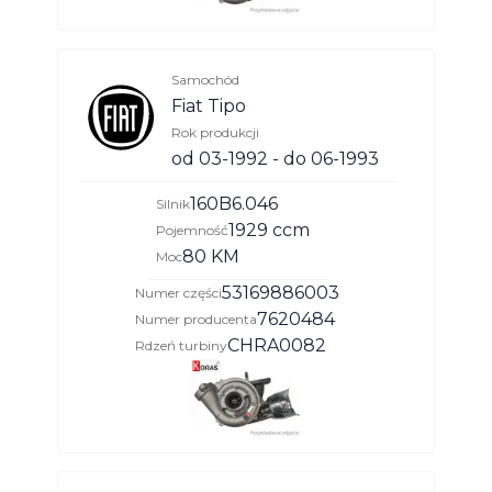
Samochód
Fiat Tipo
Rok produkcji
od 03-1992 - do 06-1993
160B6.046
Silnik
1929 ccm
Pojemność
80 KM
Moc
53169886003
Numer części
7620484
Numer producenta
CHRA0082
Rdzeń turbiny