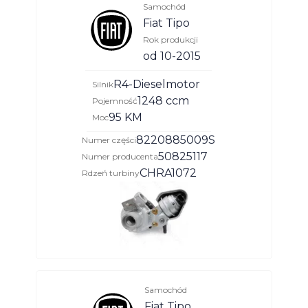
Samochód
Fiat Tipo
Rok produkcji
od 10-2015
R4-Dieselmotor
Silnik
1248 ccm
Pojemność
95 KM
Moc
8220885009S
Numer części
50825117
Numer producenta
CHRA1072
Rdzeń turbiny
Samochód
Fiat Tipo