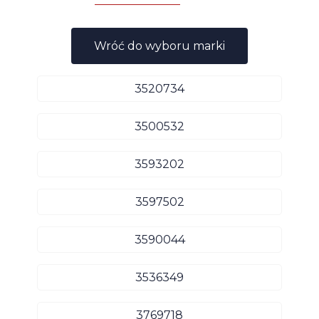
Wróć do wyboru marki
3520734
3500532
3593202
3597502
3590044
3536349
3769718