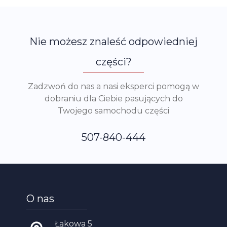
Nie możesz znaleść odpowiedniej
części?
Zadzwoń do nas a nasi eksperci pomogą w
dobraniu dla Ciebie pasujących do
Twojego samochodu części
507-840-444
O nas
Łąkowa 5