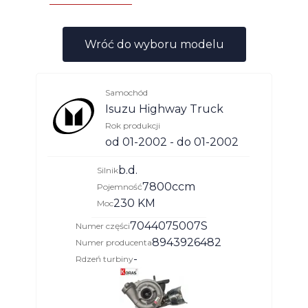
Wróć do wyboru modelu
Samochód
Isuzu Highway Truck
Rok produkcji
od 01-2002 - do 01-2002
b.d.
Silnik
7800ccm
Pojemność
230 KM
Moc
7044075007S
Numer części
8943926482
Numer producenta
-
Rdzeń turbiny