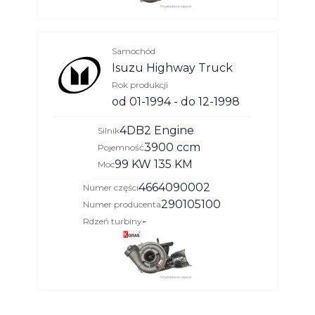
Samochód
Isuzu Highway Truck
Rok produkcji
od 01-1994 - do 12-1998
4DB2 Engine
Silnik
3900 ccm
Pojemność
99 KW 135 KM
Moc
4664090002
Numer części
290105100
Numer producenta
-
Rdzeń turbiny