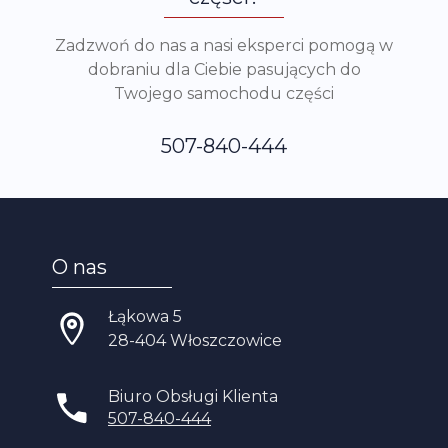
Zadzwoń do nas a nasi eksperci pomogą w
dobraniu dla Ciebie pasujących do
Twojego samochodu części
507-840-444
O nas
Łąkowa 5
28-404 Włoszczowice
Biuro Obsługi Klienta
507-840-444