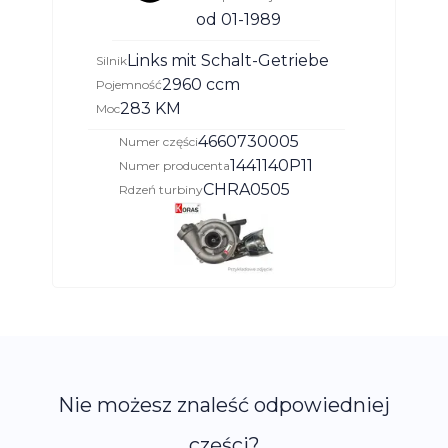
od 01-1989
Links mit Schalt-Getriebe
Silnik
2960 ccm
Pojemność
283 KM
Moc
4660730005
Numer części
1441140P11
Numer producenta
CHRA0505
Rdzeń turbiny
Nie możesz znaleść odpowiedniej
części?