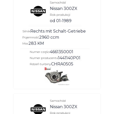
Samochód
Nissan 300ZX
Rok produkcji
od 01-1989
Rechts mit Schalt-Getriebe
Silnik
2960 ccm
Pojemność
283 KM
Moc
4661350001
Numer części
1441140P01
Numer producenta
CHRA0505
Rdzeń turbiny
Samochód
Nissan 300ZX
Rok produkcji