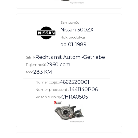
Samochód
Nissan 300ZX
Rok produkcji
od 01-1989
Rechts mit Autom.-Getriebe
Silnik
2960 ccm
Pojemność
283 KM
Moc
4662520001
Numer części
1441140P06
Numer producenta
CHRA0505
Rdzeń turbiny