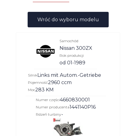
Wróć do wyboru modelu
Samochód
Nissan 300ZX
Rok produkcji
od 01-1989
Links mit Autom.-Getriebe
Silnik
2960 ccm
Pojemność
283 KM
Moc
4660830001
Numer części
1441140P16
Numer producenta
-
Rdzeń turbiny