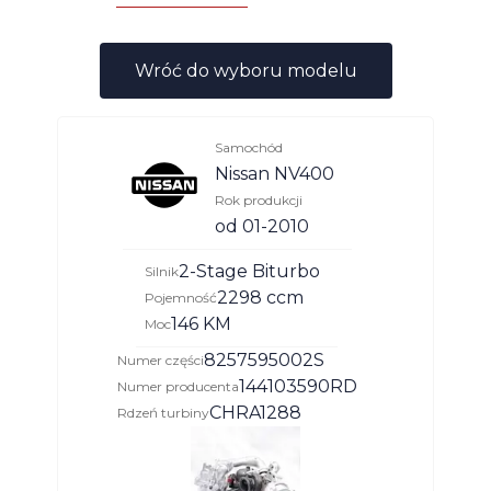
Wróć do wyboru modelu
Samochód
Nissan NV400
Rok produkcji
od 01-2010
2-Stage Biturbo
Silnik
2298 ccm
Pojemność
146 KM
Moc
8257595002S
Numer części
144103590RD
Numer producenta
CHRA1288
Rdzeń turbiny