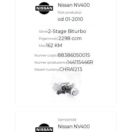
Nissan NV400
Rok produkcji
od 01-2010
2-Stage Biturbo
Silnik
2298 ccm
Pojemność
162 KM
Moc
8838605001S
Numer części
144115446R
Numer producenta
CHRA1213
Rdzeń turbiny
Samochód
Nissan NV400