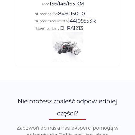
136/146/163 KM
Moc
8460150001
Numer części
144109553R
Numer producenta
CHRA1213
Rdzeń turbiny
Nie możesz znaleść odpowiedniej
części?
Zadzwoń do nas a nasi eksperci pomogą w