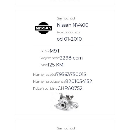
Samochód
Nissan NV400
Rok produkcji
od 01-2010
M9T
Silnik
2298 ccm
Pojemność
125 KM
Moc
7956375001S
Numer części
8201054152
Numer producenta
CHRA0752
Rdzeń turbiny
Samochód