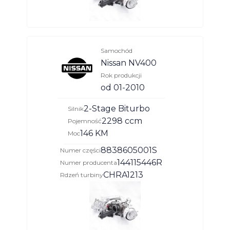
Samochód
Nissan NV400
Rok produkcji
od 01-2010
2-Stage Biturbo
Silnik
2298 ccm
Pojemność
146 KM
Moc
8838605001S
Numer części
144115446R
Numer producenta
CHRA1213
Rdzeń turbiny