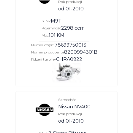
Rok produkcji
od 01-2010
M9T
Silnik
2298 ccm
Pojemność
101 KM
Moc
7869975001S
Numer części
8200994301B
Numer producenta
CHRA0922
Rdzeń turbiny
Samochód
Nissan NV400
Rok produkcji
od 01-2010