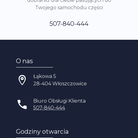
dobraniu dla Ciebie pasujących do
Twojego samochodu części
507-840-444
O nas
Łąkowa 5
28-404 Włoszczowice
Biuro Obsługi Klienta
507-840-444
Godziny otwarcia