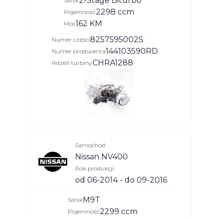
2-Stage Biturbo
Silnik
2298 ccm
Pojemność
162 KM
Moc
8257595002S
Numer części
144103590RD
Numer producenta
CHRA1288
Rdzeń turbiny
Samochód
Nissan NV400
Rok produkcji
od 06-2014 - do 09-2016
M9T
Silnik
2299 ccm
Pojemność