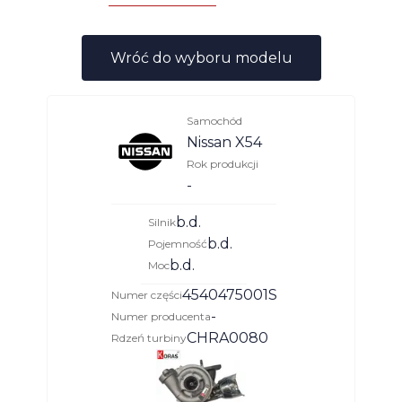
Wróć do wyboru modelu
Samochód
Nissan X54
Rok produkcji
-
b.d.
Silnik
b.d.
Pojemność
b.d.
Moc
4540475001S
Numer części
-
Numer producenta
CHRA0080
Rdzeń turbiny