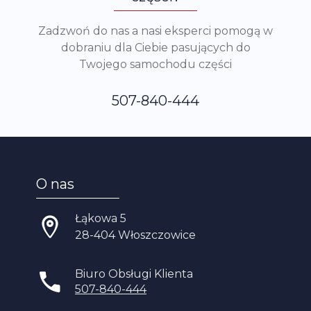
Zadzwoń do nas a nasi eksperci pomogą w
dobraniu dla Ciebie pasujących do
Twojego samochodu części
507-840-444
O nas
Łąkowa 5
28-404 Włoszczowice
Biuro Obsługi Klienta
507-840-444