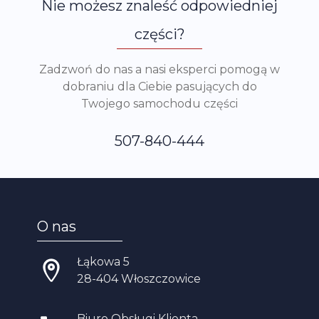
Nie możesz znaleść odpowiedniej
części?
Zadzwoń do nas a nasi eksperci pomogą w
dobraniu dla Ciebie pasujących do
Twojego samochodu części
507-840-444
O nas
Łąkowa 5
28-404 Włoszczowice
Biuro Obsługi Klienta