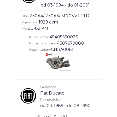
od 03-1994 - do 01-2001
230A4/ 230A3/ M.705.VT.19.D
Silnik
1929 ccm
Pojemność
80-82 KM
Moc
4540555002S
Numer części
1307679080
Numer producenta
CHRA0081
Rdzeń turbiny
Samochód
Fiat Ducato
Rok produkcji
od 03-1989 - do 08-1990
280A1.000
Silnik