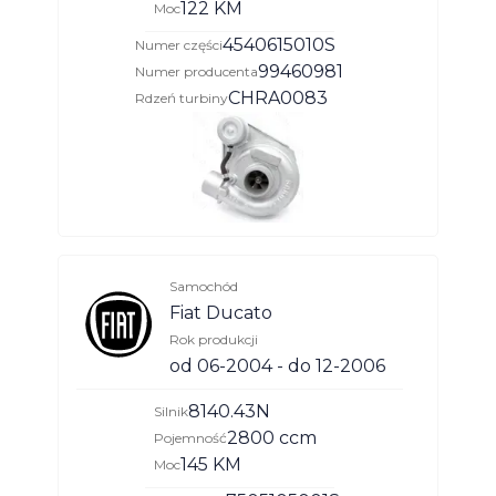
122 KM
Moc
4540615010S
Numer części
99460981
Numer producenta
CHRA0083
Rdzeń turbiny
Samochód
Fiat Ducato
Rok produkcji
od 06-2004 - do 12-2006
8140.43N
Silnik
2800 ccm
Pojemność
145 KM
Moc