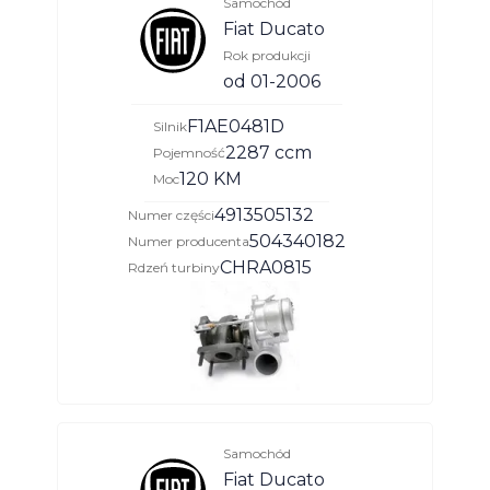
Samochód
Fiat Ducato
Rok produkcji
od 01-2006
F1AE0481D
Silnik
2287 ccm
Pojemność
120 KM
Moc
4913505132
Numer części
504340182
Numer producenta
CHRA0815
Rdzeń turbiny
Samochód
Fiat Ducato