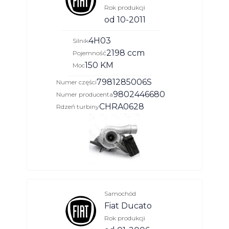
Rok produkcji
od 10-2011
4H03
Silnik
2198 ccm
Pojemność
150 KM
Moc
7981285006S
Numer części
9802446680
Numer producenta
CHRA0628
Rdzeń turbiny
Samochód
Fiat Ducato
Rok produkcji