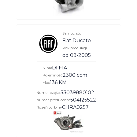
Samochód
Fiat Ducato
Rok produkcji
od 09-2005
DI F1A
Silnik
2300 ccm
Pojemność
136 KM
Moc
53039880102
Numer części
504125522
Numer producenta
CHRA0257
Rdzeń turbiny