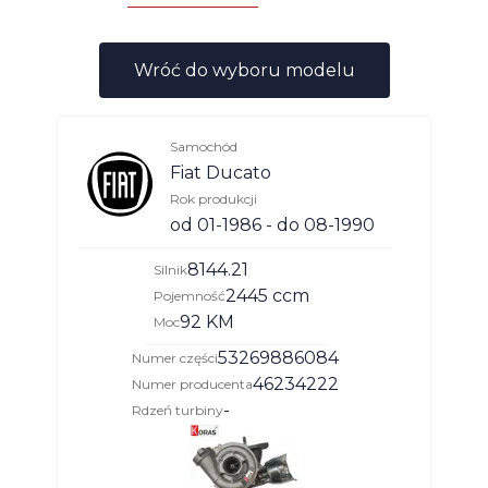
Wróć do wyboru modelu
Samochód
Fiat Ducato
Rok produkcji
od 01-1986 - do 08-1990
8144.21
Silnik
2445 ccm
Pojemność
92 KM
Moc
53269886084
Numer części
46234222
Numer producenta
-
Rdzeń turbiny