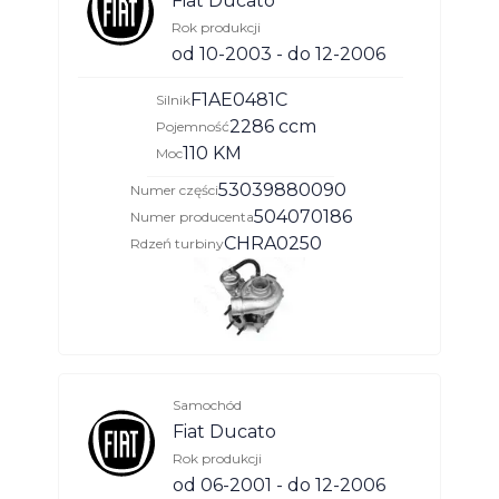
Fiat Ducato
Rok produkcji
od 10-2003 - do 12-2006
F1AE0481C
Silnik
2286 ccm
Pojemność
110 KM
Moc
53039880090
Numer części
504070186
Numer producenta
CHRA0250
Rdzeń turbiny
Samochód
Fiat Ducato
Rok produkcji
od 06-2001 - do 12-2006