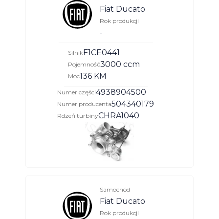
Fiat Ducato
Rok produkcji
-
F1CE0441
Silnik
3000 ccm
Pojemność
136 KM
Moc
4938904500
Numer części
504340179
Numer producenta
CHRA1040
Rdzeń turbiny
Samochód
Fiat Ducato
Rok produkcji