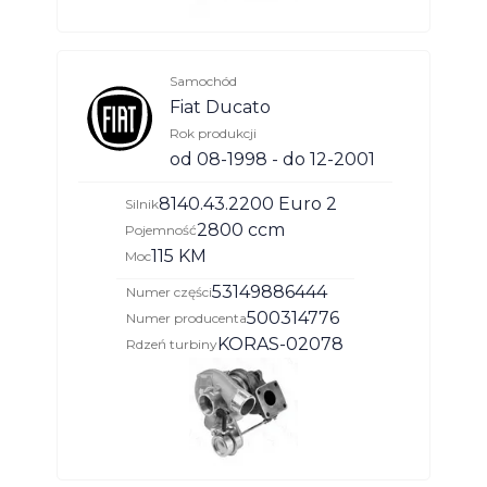
Samochód
Fiat Ducato
Rok produkcji
od 08-1998 - do 12-2001
8140.43.2200 Euro 2
Silnik
2800 ccm
Pojemność
115 KM
Moc
53149886444
Numer części
500314776
Numer producenta
KORAS-02078
Rdzeń turbiny