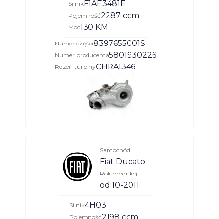
F1AE3481E
Silnik
2287 ccm
Pojemność
130 KM
Moc
8397655001S
Numer części
5801930226
Numer producenta
CHRA1346
Rdzeń turbiny
Samochód
Fiat Ducato
Rok produkcji
od 10-2011
4H03
Silnik
2198 ccm
Pojemność