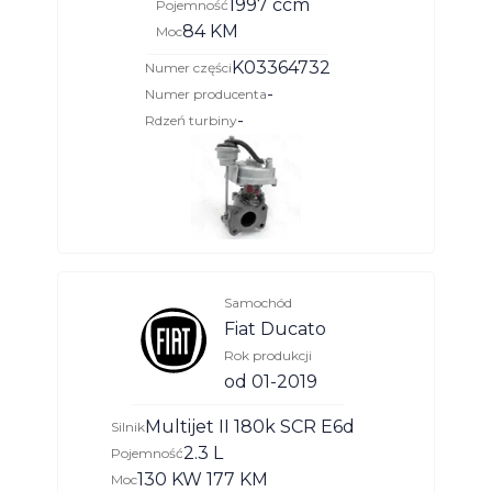
1997 ccm
Pojemność
84 KM
Moc
K03364732
Numer części
-
Numer producenta
-
Rdzeń turbiny
Samochód
Fiat Ducato
Rok produkcji
od 01-2019
Multijet II 180k SCR E6d
Silnik
2.3 L
Pojemność
130 KW 177 KM
Moc