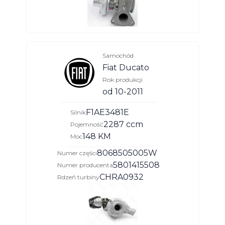
Samochód
Fiat Ducato
Rok produkcji
od 10-2011
F1AE3481E
Silnik
2287 ccm
Pojemność
148 KM
Moc
8068505005W
Numer części
5801415508
Numer producenta
CHRA0932
Rdzeń turbiny