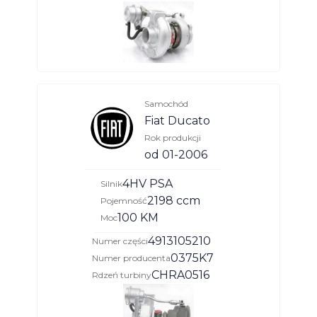
Samochód
Fiat Ducato
Rok produkcji
od 01-2006
4HV PSA
Silnik
2198 ccm
Pojemność
100 KM
Moc
4913105210
Numer części
0375K7
Numer producenta
CHRA0516
Rdzeń turbiny