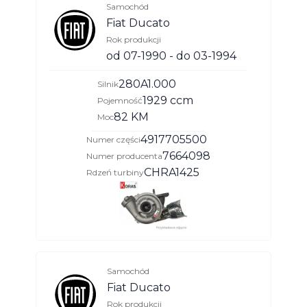
Samochód
Fiat Ducato
Rok produkcji
od 07-1990 - do 03-1994
280A1.000
Silnik
1929 ccm
Pojemność
82 KM
Moc
4917705500
Numer części
7664098
Numer producenta
CHRA1425
Rdzeń turbiny
Samochód
Fiat Ducato
Rok produkcji