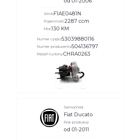
od 01-2006
F1AE0481N
Silnik
2287 ccm
Pojemność
130 KM
Moc
53039880116
Numer części
504136797
Numer producenta
CHRA0263
Rdzeń turbiny
Samochód
Fiat Ducato
Rok produkcji
od 01-2011