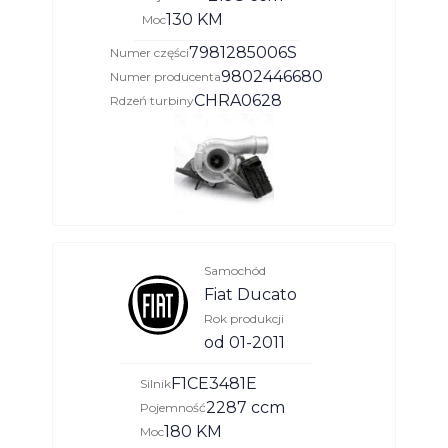
130 KM
Moc
7981285006S
Numer części
9802446680
Numer producenta
CHRA0628
Rdzeń turbiny
Samochód
Fiat Ducato
Rok produkcji
od 01-2011
F1CE3481E
Silnik
2287 ccm
Pojemność
180 KM
Moc