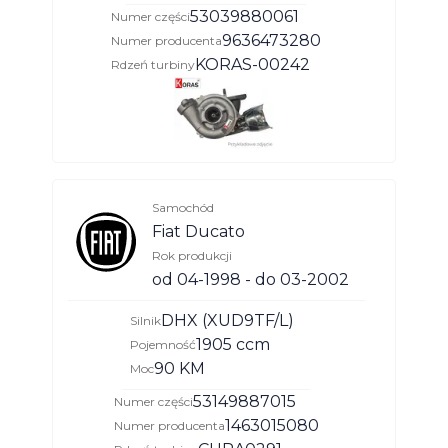
53039880061
Numer części
9636473280
Numer producenta
KORAS-00242
Rdzeń turbiny
Samochód
Fiat Ducato
Rok produkcji
od 04-1998 - do 03-2002
DHX (XUD9TF/L)
Silnik
1905 ccm
Pojemność
90 KM
Moc
53149887015
Numer części
1463015080
Numer producenta