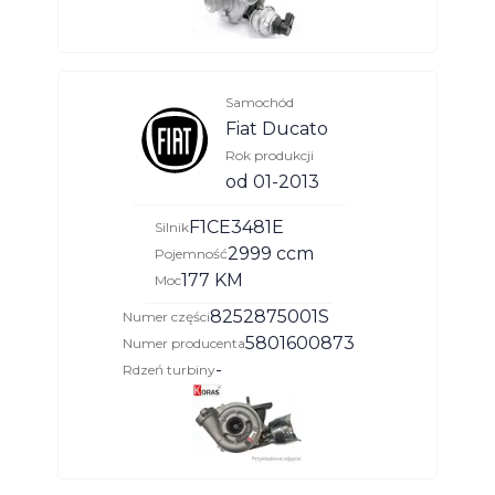
Samochód
Fiat Ducato
Rok produkcji
od 01-2013
F1CE3481E
Silnik
2999 ccm
Pojemność
177 KM
Moc
8252875001S
Numer części
5801600873
Numer producenta
-
Rdzeń turbiny