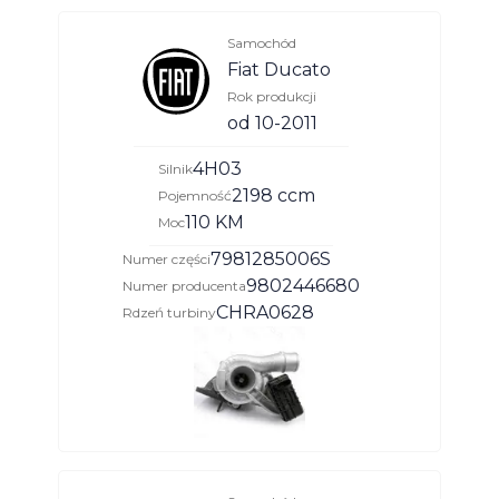
Samochód
Fiat Ducato
Rok produkcji
od 10-2011
4H03
Silnik
2198 ccm
Pojemność
110 KM
Moc
7981285006S
Numer części
9802446680
Numer producenta
CHRA0628
Rdzeń turbiny