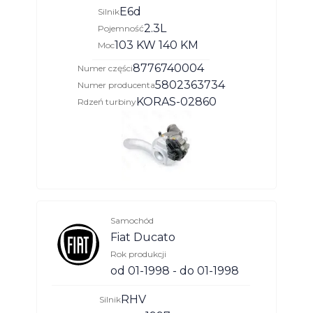
E6d
Silnik
2.3L
Pojemność
103 KW 140 KM
Moc
8776740004
Numer części
5802363734
Numer producenta
KORAS-02860
Rdzeń turbiny
Samochód
Fiat Ducato
Rok produkcji
od 01-1998 - do 01-1998
RHV
Silnik