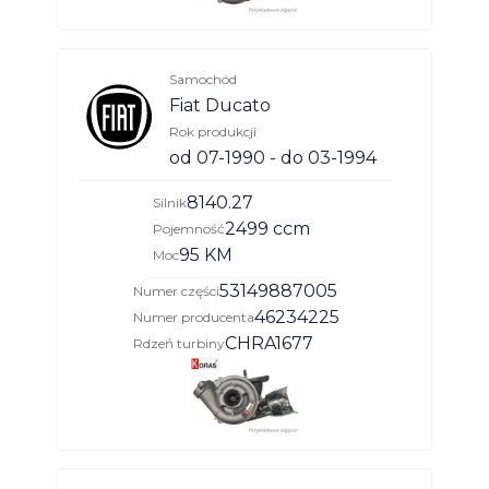
Samochód
Fiat Ducato
Rok produkcji
od 07-1990 - do 03-1994
8140.27
Silnik
2499 ccm
Pojemność
95 KM
Moc
53149887005
Numer części
46234225
Numer producenta
CHRA1677
Rdzeń turbiny