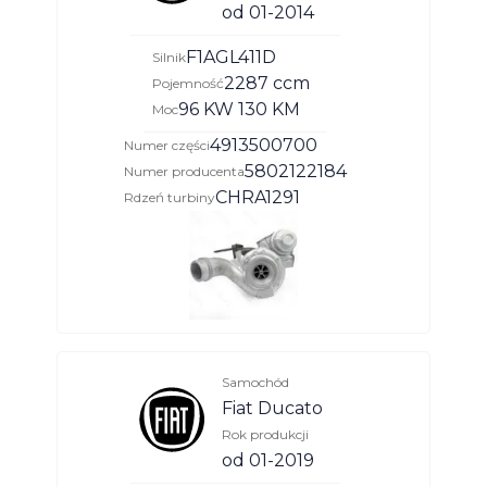
od 01-2014
F1AGL411D
Silnik
2287 ccm
Pojemność
96 KW 130 KM
Moc
4913500700
Numer części
5802122184
Numer producenta
CHRA1291
Rdzeń turbiny
Samochód
Fiat Ducato
Rok produkcji
od 01-2019