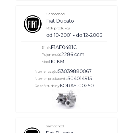
Samochód
Fiat Ducato
Rok produkcji
od 10-2001 - do 12-2006
F1AE0481C
Silnik
2286 ccm
Pojemność
110 KM
Moc
53039880067
Numer części
504014915
Numer producenta
KORAS-00250
Rdzeń turbiny
Samochód