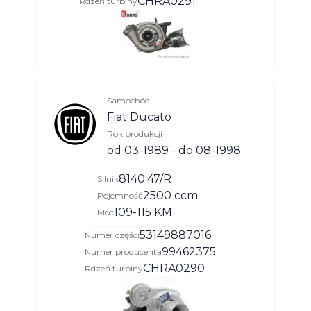
CHRA0291
Rdzeń turbiny
Samochód
Fiat Ducato
Rok produkcji
od 03-1989 - do 08-1998
8140.47/R
Silnik
2500 ccm
Pojemność
109-115 KM
Moc
53149887016
Numer części
99462375
Numer producenta
CHRA0290
Rdzeń turbiny