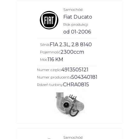
Samochód
Fiat Ducato
Rok produkcji
od 01-2006
F1A 2.3L, 2.8 8140
Silnik
2300ccm
Pojemność
116 KM
Moc
4913505121
Numer części
504340181
Numer producenta
CHRA0815
Rdzeń turbiny
Samochód