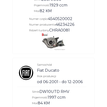
1929 ccm
Pojemność
82 KM
Moc
4540520002
Numer części
46234226
Numer producenta
CHRA0081
Rdzeń turbiny
Samochód
Fiat Ducato
Rok produkcji
od 06-2001 - do 12-2006
DW10UTD RHV
Silnik
1997 ccm
Pojemność
84 KM
Moc