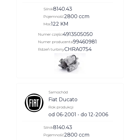
8140.43
Silnik
2800 ccm
Pojemność
122 KM
Moc
4913505050
Numer części
99460981
Numer producenta
CHRA0754
Rdzeń turbiny
Samochód
Fiat Ducato
Rok produkcji
od 06-2001 - do 12-2006
8140.43
Silnik
2800 ccm
Pojemność