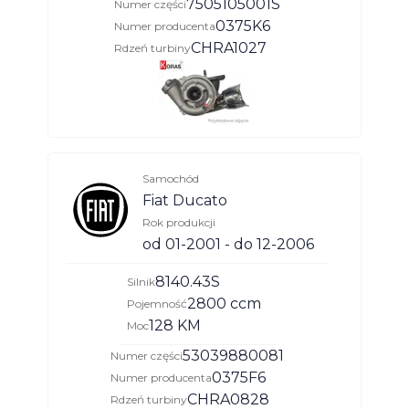
7505105001S
Numer części
0375K6
Numer producenta
CHRA1027
Rdzeń turbiny
Samochód
Fiat Ducato
Rok produkcji
od 01-2001 - do 12-2006
8140.43S
Silnik
2800 ccm
Pojemność
128 KM
Moc
53039880081
Numer części
0375F6
Numer producenta
CHRA0828
Rdzeń turbiny