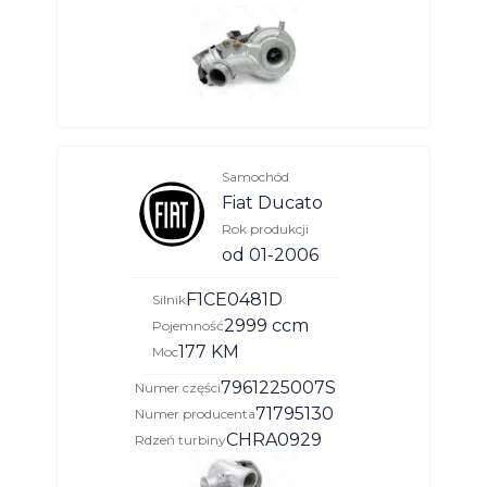
Samochód
Fiat Ducato
Rok produkcji
od 01-2006
F1CE0481D
Silnik
2999 ccm
Pojemność
177 KM
Moc
7961225007S
Numer części
71795130
Numer producenta
CHRA0929
Rdzeń turbiny