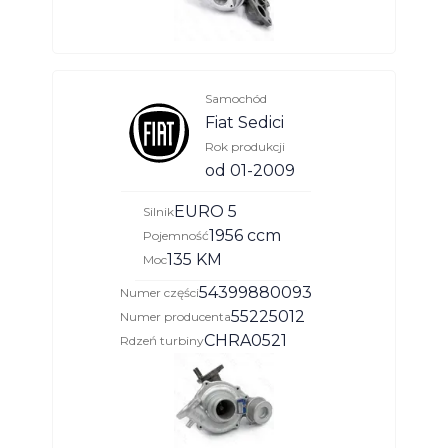
Samochód
Fiat Sedici
Rok produkcji
od 01-2009
EURO 5
Silnik
1956 ccm
Pojemność
135 KM
Moc
54399880093
Numer części
55225012
Numer producenta
CHRA0521
Rdzeń turbiny