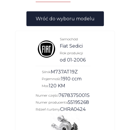
Wróć do wyboru modelu
Samochód
Fiat Sedici
Rok produkcji
od 01-2006
M737AT19Z
Silnik
1910 ccm
Pojemność
120 KM
Moc
7678375001S
Numer części
55195268
Numer producenta
CHRA0424
Rdzeń turbiny