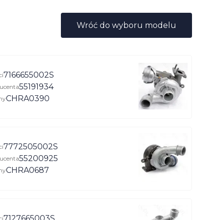
Wróć do wyboru modelu
7166655002S
ci
55191934
ucenta
CHRA0390
ny
7772505002S
ci
55200925
ucenta
CHRA0687
ny
7127665003S
ci