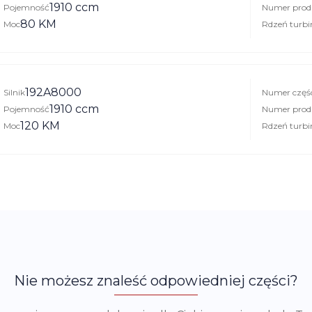
1910 ccm
Pojemność
Numer prod
80 KM
Moc
Rdzeń turbi
192A8000
Silnik
Numer częś
1910 ccm
Pojemność
Numer prod
120 KM
Moc
Rdzeń turbi
Nie możesz znaleść odpowiedniej części?