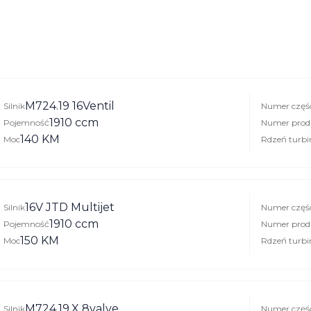
M724.19 16Ventil
Silnik
Numer częś
1910 ccm
Pojemność
Numer prod
140 KM
Moc
Rdzeń turbi
16V JTD Multijet
Silnik
Numer częś
1910 ccm
Pojemność
Numer prod
150 KM
Moc
Rdzeń turbi
M724.19.X 8valve
Silnik
Numer częś