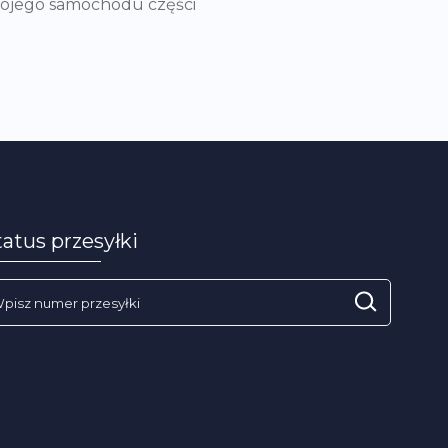
wojego samochodu części
tatus przesyłki