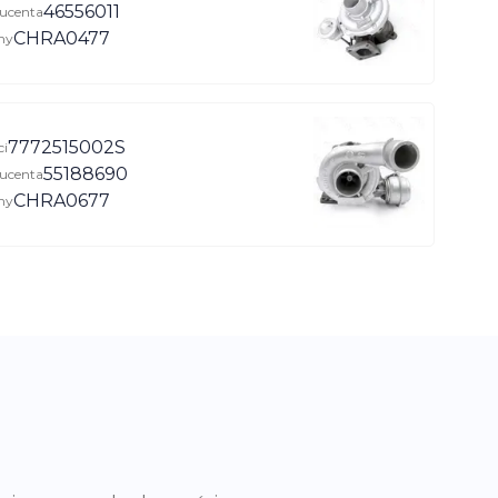
46556011
ucenta
CHRA0477
ny
7772515002S
ci
55188690
ucenta
CHRA0677
ny