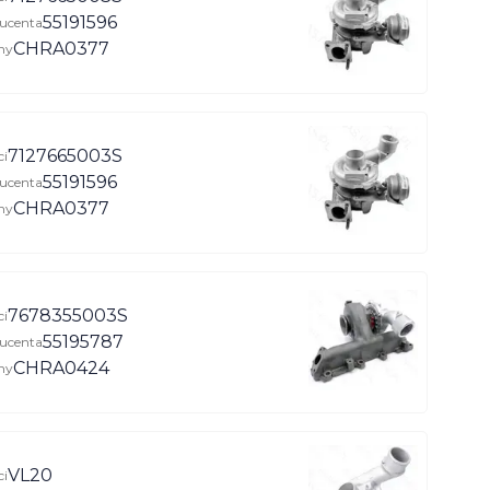
55191596
ucenta
CHRA0377
ny
7127665003S
ci
55191596
ucenta
CHRA0377
ny
7678355003S
ci
55195787
ucenta
CHRA0424
ny
VL20
ci